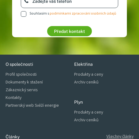
Souhlasím s
podmínkami zpracování osobních údajů
Chci zpracovat nabídku
Stát se zákazníkem
Předat kontakt
O společnosti
Elektřina
Profil společnosti
Produkty a ceny
Dokumenty k stažení
Archiv ceníků
Zákaznický servis
Kontakty
Plyn
Partnerský web Svěží energie
Produkty a ceny
Archiv ceníků
Všechny články
Články