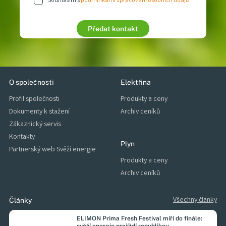
Souhlasím s
podmínkami zpracování osobních údajů
Chci zpracovat nabídku
Stát se zákazníkem
Předat kontakt
O společnosti
Elektřina
Profil společnosti
Produkty a ceny
Dokumenty k stažení
Archiv ceníků
Zákaznický servis
Kontakty
Plyn
Partnerský web Svěží energie
Produkty a ceny
Archiv ceníků
Všechny články
Články
ELIMON Prima Fresh Festival míří do finále: