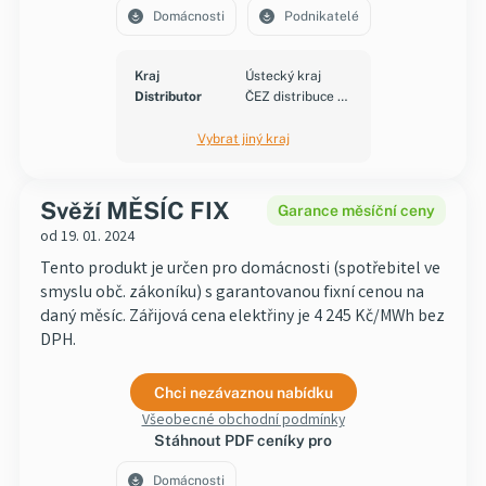
Domácnosti
Podnikatelé
Kraj
Ústecký kraj
Distributor
ČEZ distribuce a.s.
Vybrat jiný kraj
Svěží MĚSÍC FIX
Garance měsíční ceny
od 19. 01. 2024
Tento produkt je určen pro domácnosti (spotřebitel ve
smyslu obč. zákoníku) s garantovanou fixní cenou na
daný měsíc. Zářijová cena elektřiny je 4 245 Kč/MWh bez
DPH.
Chci nezávaznou nabídku
Všeobecné obchodní podmínky
Stáhnout PDF ceníky pro
Domácnosti