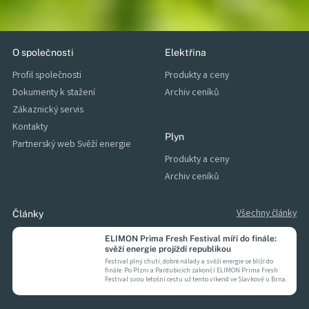
O společnosti
Elektřina
Profil společnosti
Produkty a ceny
Dokumenty k stažení
Archiv ceníků
Zákaznický servis
Kontakty
Plyn
Partnerský web Svěží energie
Produkty a ceny
Archiv ceníků
Všechny články
Články
ELIMON Prima Fresh Festival míří do finále:
svěží energie projíždí republikou
Festival plný chutí, dobré nálady a svěží energie se blíží do
finále. Po Plzni a Pardubicích zakončí ELIMON Prima Fresh
Festival svou letošní cestu už tento víkend ve Slavkově u Brna.