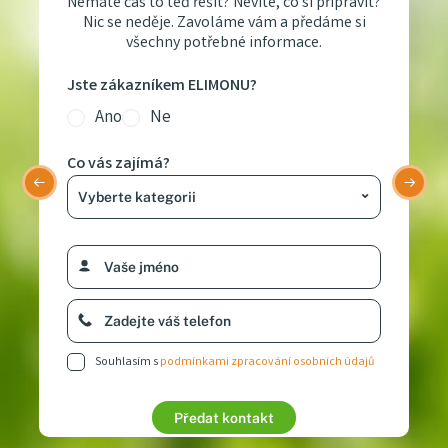
Nemáte čas to teď řešit? Nevíte, co si připravit?
Nic se neděje. Zavoláme vám a předáme si
všechny potřebné informace.
Jste zákazníkem ELIMONU?
Ano
Ne
Co vás zajímá?
Souhlasím s
podmínkami zpracování osobních údajů
Chci zpracovat nabídku
Stát se zákazníkem
Předat kontakt