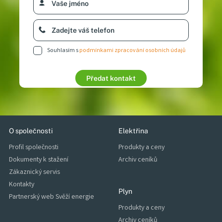
Souhlasím s
podmínkami zpracování osobních údajů
Chci zpracovat nabídku
Stát se zákazníkem
Předat kontakt
O společnosti
Elektřina
Profil společnosti
Produkty a ceny
Dokumenty k stažení
Archiv ceníků
Zákaznický servis
Kontakty
Plyn
Partnerský web Svěží energie
Produkty a ceny
Archiv ceníků