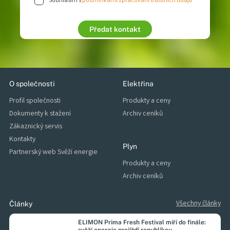
Souhlasím s
podmínkami zpracování osobních údajů
Chci zpracovat nabídku
Stát se zákazníkem
Předat kontakt
O společnosti
Elektřina
Profil společnosti
Produkty a ceny
Dokumenty k stažení
Archiv ceníků
Zákaznický servis
Kontakty
Plyn
Partnerský web Svěží energie
Produkty a ceny
Archiv ceníků
Všechny články
Články
ELIMON Prima Fresh Festival míří do finále: