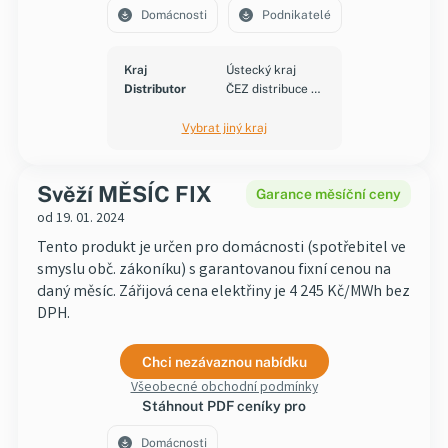
Domácnosti
Podnikatelé
Kraj
Ústecký kraj
Distributor
ČEZ distribuce a.s.
Vybrat jiný kraj
Svěží MĚSÍC FIX
Garance měsíční ceny
od 19. 01. 2024
Tento produkt je určen pro domácnosti (spotřebitel ve
smyslu obč. zákoníku) s garantovanou fixní cenou na
daný měsíc. Zářijová cena elektřiny je 4 245 Kč/MWh bez
DPH.
Chci nezávaznou nabídku
Všeobecné obchodní podmínky
Stáhnout PDF ceníky pro
Domácnosti